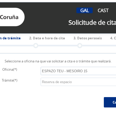
GAL
CAST
Solicitude de cit
ón de trámite
2
. Data e hora da cita
3
. Datos persoais
4
. 
Seleccione a oficina na que vai solicitar a cita e o trámite que realizará.
Oficina(*)
Trámite(*)