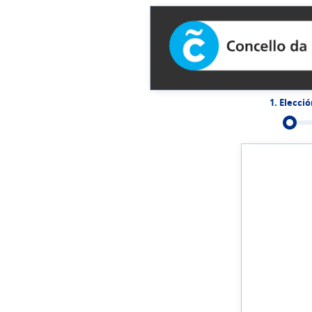
1
. Elecci